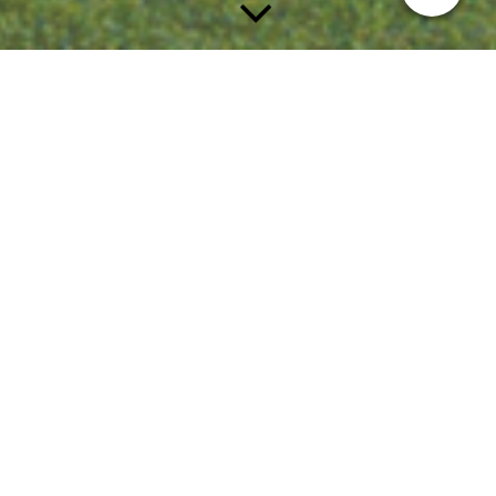
Rechte der Schöffen
Welchen Einfluss hat ein Schöffe auf die Vernehmung eines
Zeugens?
Der Vorsitzende leitet die Verhandlung und bestimmt mit seiner
Befugnis, Fragen zurückweisen zu können, wesentlich den Stil
der Verhandlungen. An folgenden Stellen haben die Schöffen
die Möglichkeit, Einfluss zu nehmen:
Gegen eine Entscheidung des Vorsitzende kann von den
Verfahrensbeteiligten der Antrag auf gerichtliche Entscheidung
gestellt werden (§ 238 Abs. 2 StPO). Die